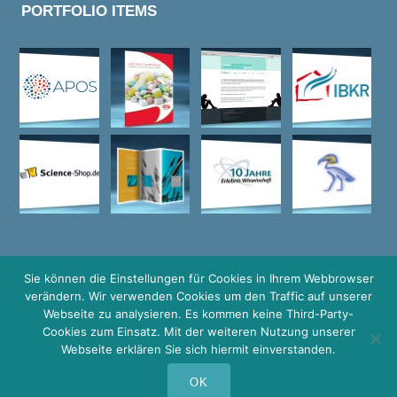
PORTFOLIO ITEMS
Sie können die Einstellungen für Cookies in Ihrem Webbrowser
verändern. Wir verwenden Cookies um den Traffic auf unserer
Webseite zu analysieren. Es kommen keine Third-Party-
© COPYRIGHT GRAFIKDESIGN I HEIDELBERG I LOGO DESIGN I
WEBDESIGN I WERBEAGENTUR I HIMMELFARB I MANNHEIM I
Cookies zum Einsatz. Mit der weiteren Nutzung unserer
RHEIN-NECKAR-KREIS
Webseite erklären Sie sich hiermit einverstanden.
HOME
ABOUT
PORTFOLIO
SERVICE
STARTUP
OK
CONTACT
BLOG