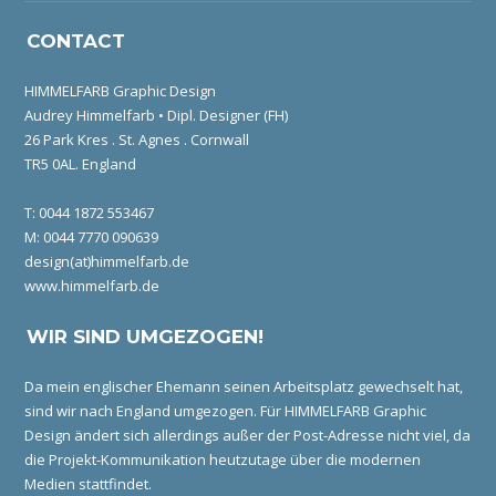
CONTACT
HIMMELFARB Graphic Design
Audrey Himmelfarb • Dipl. Designer (FH)
26 Park Kres . St. Agnes . Cornwall
TR5 0AL. England
T: 0044 1872 553467
M: 0044 7770 090639
design(at)himmelfarb.de
www.himmelfarb.de
WIR SIND UMGEZOGEN!
Da mein englischer Ehemann seinen Arbeitsplatz gewechselt hat,
sind wir nach England umgezogen. Für HIMMELFARB Graphic
Design ändert sich allerdings außer der Post-Adresse nicht viel, da
die Projekt-Kommunikation heutzutage über die modernen
Medien stattfindet.