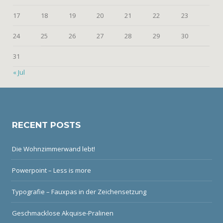
17
18
19
20
21
22
23
24
25
26
27
28
29
30
31
« Jul
RECENT POSTS
Die Wohnzimmerwand lebt!
Powerpoint – Less is more
Typografie – Fauxpas in der Zeichensetzung
Geschmacklose Akquise-Pralinen