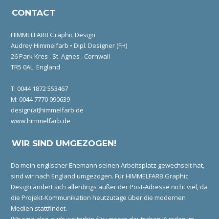
CONTACT
HIMMELFARB Graphic Design
Audrey Himmelfarb • Dipl. Designer (FH)
26 Park Kres . St. Agnes . Cornwall
TR5 0AL. England
T: 0044 1872 553467
M: 0044 7770 090639
design(at)himmelfarb.de
www.himmelfarb.de
WIR SIND UMGEZOGEN!
Da mein englischer Ehemann seinen Arbeitsplatz gewechselt hat,
sind wir nach England umgezogen. Für HIMMELFARB Graphic
Design ändert sich allerdings außer der Post-Adresse nicht viel, da
die Projekt-Kommunikation heutzutage über die modernen
Medien stattfindet.