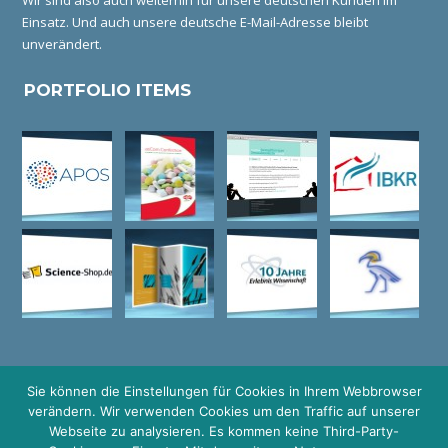
Wir sind also auch weiterhin für unsere deutschen Kunden im
Einsatz. Und auch unsere deutsche E-Mail-Adresse bleibt
unverändert.
PORTFOLIO ITEMS
Sie können die Einstellungen für Cookies in Ihrem Webbrowser
verändern. Wir verwenden Cookies um den Traffic auf unserer
© COPYRIGHT GRAFIKDESIGN I HEIDELBERG I LOGO DESIGN I
Webseite zu analysieren. Es kommen keine Third-Party-
WEBDESIGN I WERBEAGENTUR I HIMMELFARB I MANNHEIM I