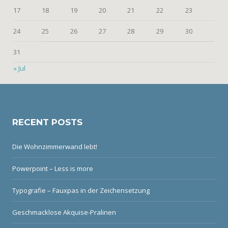
17
18
19
20
21
22
23
24
25
26
27
28
29
30
31
« Jul
RECENT POSTS
Die Wohnzimmerwand lebt!
Powerpoint – Less is more
Typografie – Fauxpas in der Zeichensetzung
Geschmacklose Akquise-Pralinen