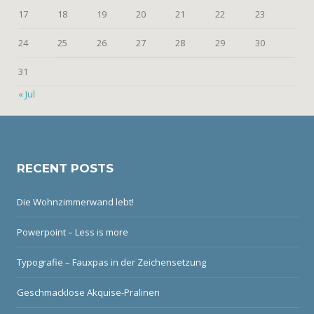
17
18
19
20
21
22
23
24
25
26
27
28
29
30
31
« Jul
RECENT POSTS
Die Wohnzimmerwand lebt!
Powerpoint – Less is more
Typografie – Fauxpas in der Zeichensetzung
Geschmacklose Akquise-Pralinen