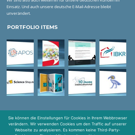
Wir sind also auch weiterhin für unsere deutschen Kunden im
Einsatz. Und auch unsere deutsche E-Mail-Adresse bleibt
unverändert.
PORTFOLIO ITEMS
Sie können die Einstellungen für Cookies in Ihrem Webbrowser
verändern. Wir verwenden Cookies um den Traffic auf unserer
© COPYRIGHT GRAFIKDESIGN I HEIDELBERG I LOGO DESIGN I
Webseite zu analysieren. Es kommen keine Third-Party-
WEBDESIGN I WERBEAGENTUR I HIMMELFARB I MANNHEIM I