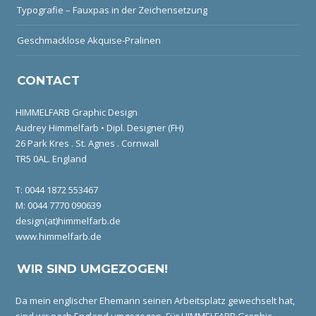
Typografie – Fauxpas in der Zeichensetzung
Geschmacklose Akquise-Pralinen
CONTACT
HIMMELFARB Graphic Design
Audrey Himmelfarb • Dipl. Designer (FH)
26 Park Kres . St. Agnes . Cornwall
TR5 0AL. England
T: 0044 1872 553467
M: 0044 7770 090639
design(at)himmelfarb.de
www.himmelfarb.de
WIR SIND UMGEZOGEN!
Da mein englischer Ehemann seinen Arbeitsplatz gewechselt hat,