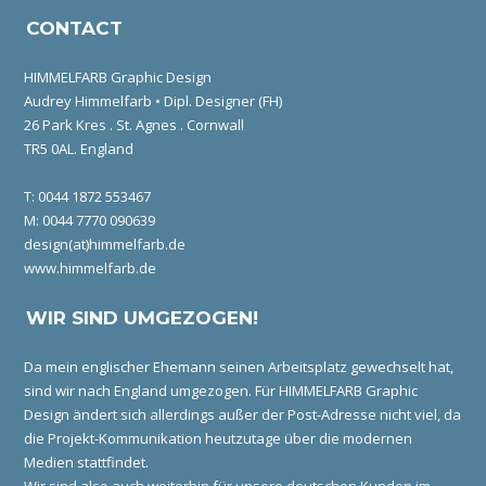
CONTACT
HIMMELFARB Graphic Design
Audrey Himmelfarb • Dipl. Designer (FH)
26 Park Kres . St. Agnes . Cornwall
TR5 0AL. England
T: 0044 1872 553467
M: 0044 7770 090639
design(at)himmelfarb.de
www.himmelfarb.de
WIR SIND UMGEZOGEN!
Da mein englischer Ehemann seinen Arbeitsplatz gewechselt hat,
sind wir nach England umgezogen. Für HIMMELFARB Graphic
Design ändert sich allerdings außer der Post-Adresse nicht viel, da
die Projekt-Kommunikation heutzutage über die modernen
Medien stattfindet.