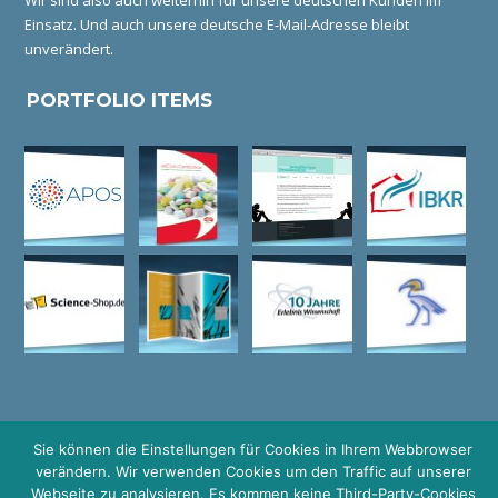
Wir sind also auch weiterhin für unsere deutschen Kunden im
Einsatz. Und auch unsere deutsche E-Mail-Adresse bleibt
unverändert.
PORTFOLIO ITEMS
Sie können die Einstellungen für Cookies in Ihrem Webbrowser
verändern. Wir verwenden Cookies um den Traffic auf unserer
© COPYRIGHT GRAFIKDESIGN I HEIDELBERG I LOGO DESIGN I
Webseite zu analysieren. Es kommen keine Third-Party-Cookies
WEBDESIGN I WERBEAGENTUR I HIMMELFARB I MANNHEIM I