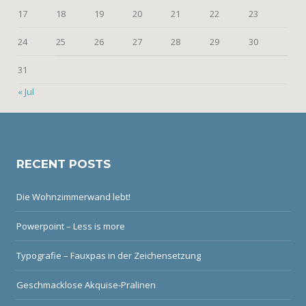
17
18
19
20
21
22
23
24
25
26
27
28
29
30
31
« Jul
RECENT POSTS
Die Wohnzimmerwand lebt!
Powerpoint – Less is more
Typografie – Fauxpas in der Zeichensetzung
Geschmacklose Akquise-Pralinen