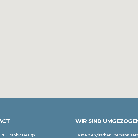
ACT
WIR SIND UMGEZOGEN
RB Graphic Design
Da mein englischer Ehemann sei