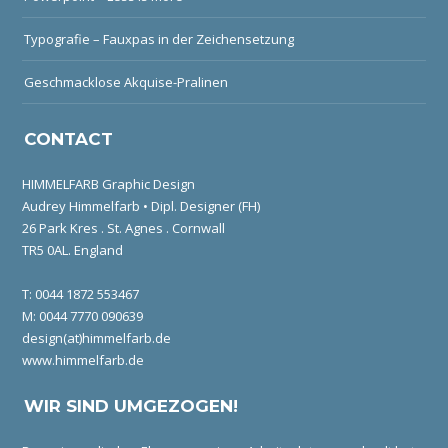
Typografie – Fauxpas in der Zeichensetzung
Geschmacklose Akquise-Pralinen
CONTACT
HIMMELFARB Graphic Design
Audrey Himmelfarb • Dipl. Designer (FH)
26 Park Kres . St. Agnes . Cornwall
TR5 0AL. England
T: 0044 1872 553467
M: 0044 7770 090639
design(at)himmelfarb.de
www.himmelfarb.de
WIR SIND UMGEZOGEN!