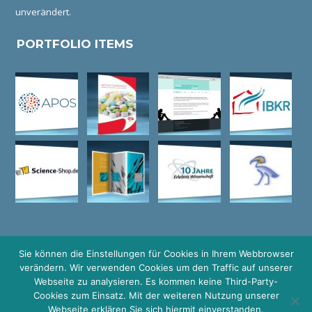
unverändert.
PORTFOLIO ITEMS
Sie können die Einstellungen für Cookies in Ihrem Webbrowser
verändern. Wir verwenden Cookies um den Traffic auf unserer
© COPYRIGHT GRAFIKDESIGN I HEIDELBERG I LOGO DESIGN I
Webseite zu analysieren. Es kommen keine Third-Party-
WEBDESIGN I WERBEAGENTUR I HIMMELFARB I MANNHEIM I
Cookies zum Einsatz. Mit der weiteren Nutzung unserer
RHEIN-NECKAR-KREIS
Webseite erklären Sie sich hiermit einverstanden.