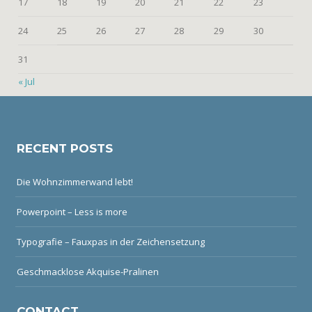
17
18
19
20
21
22
23
24
25
26
27
28
29
30
31
« Jul
RECENT POSTS
Die Wohnzimmerwand lebt!
Powerpoint – Less is more
Typografie – Fauxpas in der Zeichensetzung
Geschmacklose Akquise-Pralinen
CONTACT