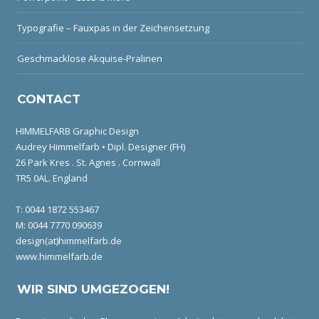
Typografie – Fauxpas in der Zeichensetzung
Geschmacklose Akquise-Pralinen
CONTACT
HIMMELFARB Graphic Design
Audrey Himmelfarb • Dipl. Designer (FH)
26 Park Kres . St. Agnes . Cornwall
TR5 0AL. England
T: 0044 1872 553467
M: 0044 7770 090639
design(at)himmelfarb.de
www.himmelfarb.de
WIR SIND UMGEZOGEN!